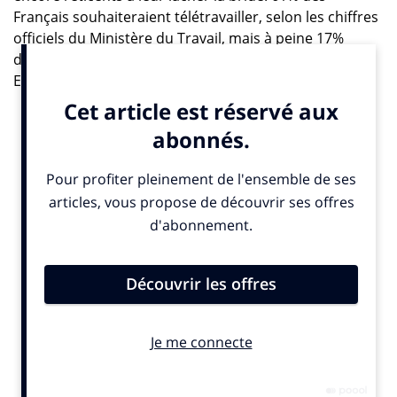
Français souhaiteraient télétravailler, selon les chiffres
officiels du Ministère du Travail, mais à peine 17%
d’entre eux peuvent goûter aux joies du home office.
En effet, le pourcentage de télétravailleurs serait
compris entre 8% et 17,7% si l’on en croît les données
rassemblées par l’Observatoire du télétravail.
Ce chiffre est inférieur à la moyenne européenne qui
approche 20%. En Scandinavie, ce taux atteint 30%
voire même 35%. Les entreprises auraient pourtant
tout intérêt à permettre à leurs collaborateurs de
rester à leur domicile ou de se rendre dans un espace
de coworking au lieu de les contraindre à aller au
bureau tous les jours.
Combattre les idées reçues
La grogne monte… Entre 2008 et 2014, le nombre de
salariés américains qui se plaignaient de ne pas