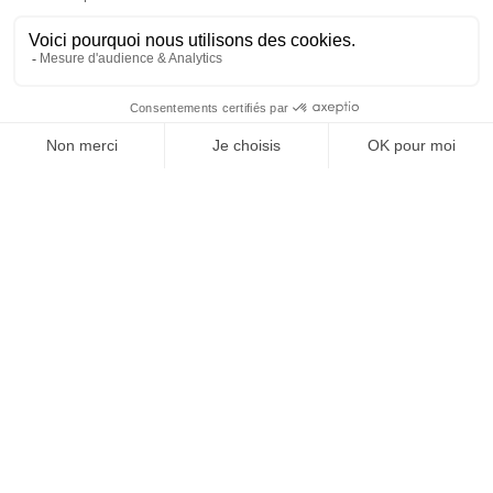
SUIVEZ-NOUS
@
INfluencialemag