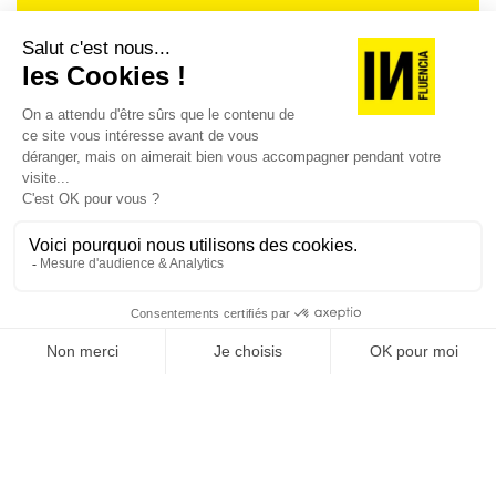
Je suis déjà abonné(e) :
je consulte la revue en
version digitale
SUIVEZ-NOUS
@
INfluencialemag