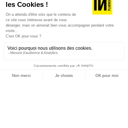
SUIVEZ-NOUS
@
INfluencialemag