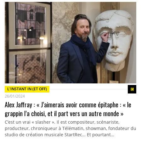
L'INSTANT IN (ET OFF)
26/01/2024
Alex Jaffray : « J’aimerais avoir comme épitaphe : « le
grappin l’a choisi, et il part vers un autre monde »
C’est un vrai « slasher ». Il est compositeur, scénariste,
producteur, chroniqueur à Télématin, showman, fondateur du
studio de création musicale StartRec… Et pourtant…