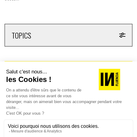
TOPICS
RECEVEZ UNE DOSE
D'INNOVATIONS PUB,
MEDIA, MARKETING,
ADTECH... ET DE GOOD
JE M'INSCRIS À LA NEWSLETTER !