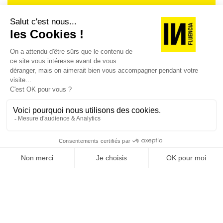
Je suis déjà abonné(e) :
je consulte la revue en
version digitale
SUIVEZ-NOUS
@
INfluencialemag