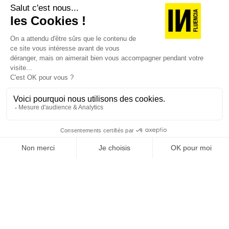
version digitale
SUIVEZ-NOUS
@
INfluencialemag