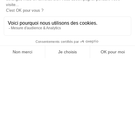
REVUE #48 : LA
SINGULARITÉ
[REVUE DIGITALE] INfluencia consacre son
prochain numéro à une question devenue