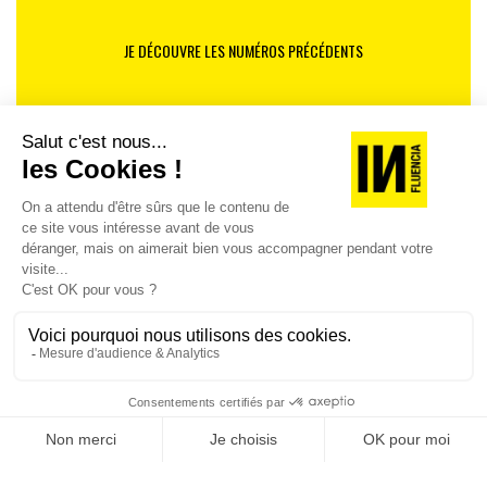
JE DÉCOUVRE LES NUMÉROS PRÉCÉDENTS
Je suis déjà abonné(e) :
je consulte la revue en
version digitale
SUIVEZ-NOUS
@
INfluencialemag