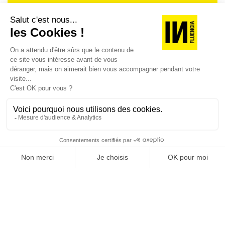
Je suis déjà abonné(e) :
je consulte la revue en
version digitale
SUIVEZ-NOUS
@
INfluencialemag