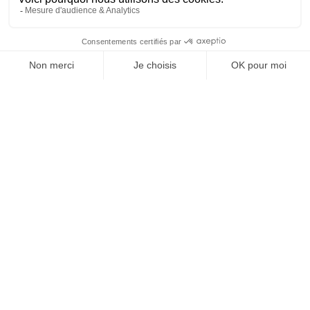
Je suis déjà abonné(e) :
je consulte la revue en
version digitale
SUIVEZ-NOUS
@
INfluencialemag