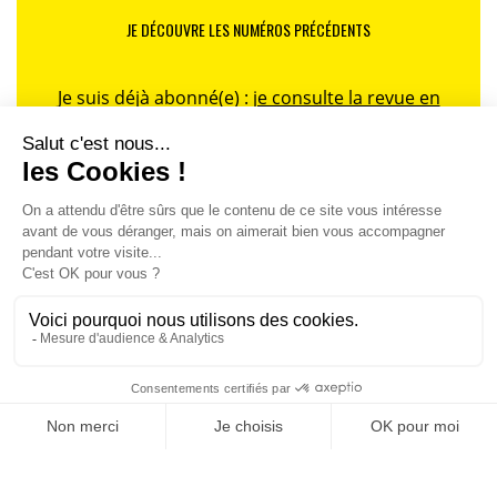
JE DÉCOUVRE LES NUMÉROS PRÉCÉDENTS
Je suis déjà abonné(e) :
je consulte la revue en
version digitale
SUIVEZ-NOUS
@
INfluencialemag