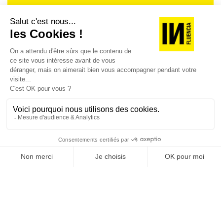
Je suis déjà abonné(e) :
je consulte la revue en
version digitale
SUIVEZ-NOUS
@
INfluencialemag