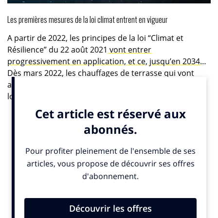
Les premières mesures de la loi climat entrent en vigueur
A partir de 2022, les principes de la loi “Climat et
Résilience” du 22 août 2021
vont entrer
progressivement en application, et ce, jusqu’en 2034
…
Dès mars 2022, les chauffages de terrasse qui vont
ainsi être interdits et les lignes aériennes fermées
lorsqu’une alternative ferroviaire de moins de 2h30
existe. Les premiers messages environnementaux sur
les publicités pour les voitures et l’électroménager
vont apparaître.
Au cours de l’année, d’autres mesures de la loi Climat
vont également commencer à s’appliquer :
l’interdiction de la publicité pour les énergies fossiles,
un gel des loyers dans les logements qualifiés de
passoires thermiques (classés F et G) ainsi que
l’obligation d’un audit énergétique pour les logements