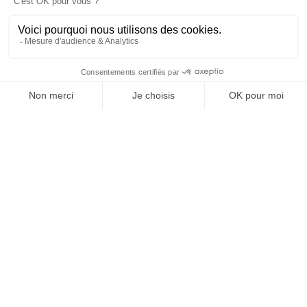
JE DÉCOUVRE LES NUMÉROS PRÉCÉDENTS
Je suis déjà abonné(e) :
je consulte la revue en
version digitale
SUIVEZ-NOUS
@
INfluencialemag