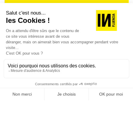
Je suis déjà abonné(e) :
je consulte la revue en
version digitale
SUIVEZ-NOUS
@
INfluencialemag