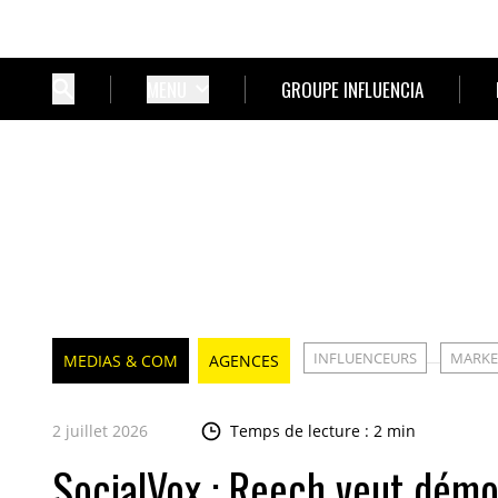
MENU
GROUPE INFLUENCIA
INFLUENCEURS
MARKE
MEDIAS & COM
AGENCES
2 juillet 2026
Temps de lecture : 2 min
SocialVox : Reech veut démo