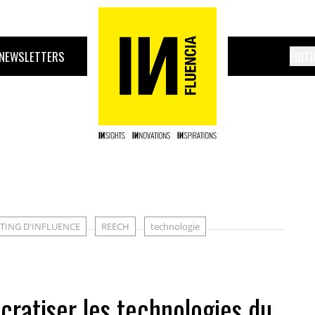
NEWSLETTERS
ÉDIT
TING D'INFLUENCE
REECH
technologie
cratiser les technologies du