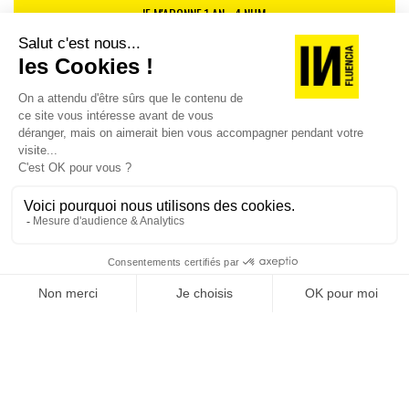
JE M'ABONNE 1 AN - 4 NUM.
JE DÉCOUVRE LES NUMÉROS PRÉCÉDENTS
Je suis déjà abonné(e) :
je consulte la revue en
version digitale
SUIVEZ-NOUS