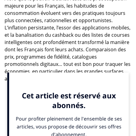
majeure pour les Français, les habitudes de
consommation évoluent vers des pratiques toujours
plus connectées, rationnelles et opportunistes.
L’inflation persistante, l’essor des applications mobiles,
et la banalisation du cashback ou des listes de courses
intelligentes ont profondément transformé la manière
dont les Français font leurs achats. Comparaison des
prix, programmes de fidélité, catalogues
promotionnels digitaux… tout est bon pour traquer les
économies, en particulier dans les grandes surfaces
alimentaires où se concentre l’essentiel des dépenses.
C’est dans ce contexte que Fidme, pionnier bordelais
de la dématérialisation des cartes de fidélité et des
bons de réduction, publie son baromètre annuel 2025
sur les tendances shopping des Français. Réalisée à
partir des usages réels de plus de cinq millions
d’utilisateurs des applications Fidme et Fidme Courses,
cette étude offre un aperçu fidèle et actualisé des