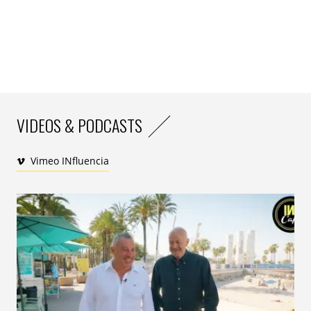
VIDEOS & PODCASTS
La liste de courses, elle aussi, devient un véritable outil
de pilotage des dépenses. Les utilisateurs y inscrivent
Vimeo INfluencia
en moyenne vingt-un produits, et la consultent ou la
modifient à six reprises avant de passer à l’achat,
preuve d’une planification rigoureuse et d’un usage
optimisé de l’information disponible.
Le classement des cartes de fidélité les plus consultées
reflète la domination des grandes enseignes
généralistes côté alimentaire, avec Leclerc, Carrefour,
Intermarché, Super U et Auchan en tête. Du côté des