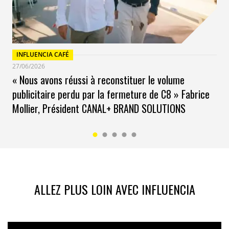
grandes surfaces spécialisées, les consommateurs
restent fidèles à Decathlon, Picard, Leroy Merlin, Kiabi
et Intersport.
INFLUENCIA CAFÉ
27/06/2026
« Nous avons réussi à reconstituer le volume
publicitaire perdu par la fermeture de C8 » Fabrice
Mollier, Président CANAL+ BRAND SOLUTIONS
ALLEZ PLUS LOIN AVEC INFLUENCIA
Enfin, l’étude révèle un impact concret du contexte
inflationniste sur les pratiques. En 2024, les
consommateurs ont fréquenté davantage d’enseignes
de supermarché distinctes chaque mois (+5 % par