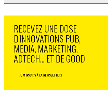
RECEVEZ UNE DOSE
D'INNOVATIONS PUB,
MEDIA, MARKETING,
ADTECH... ET DE GOOD
JE M'INSCRIS À LA NEWSLETTER !
Des bénéfices revendiqués, chiffres à l’appui
Les pratiquants décrivent des effets positifs : qualité de
vie en hausse (82 %), bien-être psychologique (71 %),
sommeil (70 %), relations sociales et familiales (60 %).