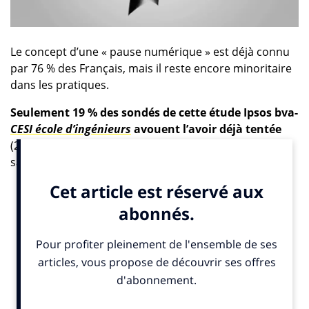
Le concept d’une « pause numérique » est déjà connu
par 76 % des Français, mais il reste encore minoritaire
dans les pratiques.
Seulement 19 % des sondés de cette étude Ipsos bva-
CESI école d’ingénieurs
avouent l’avoir déjà tentée
(24 % chez les 18-34 ans), 57 % en ont entendu parler
sans passer à l’acte et 24 %… découvrent même le
concept pour la première fois.
Des usages très concrets
Dès qu’il s’agit de « couper », la cible est nette :
73 %
citent les réseaux sociaux comme premier usage à
réduire.