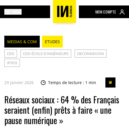
MENU
MON COMPTE
MEDIAS & COM
ETUDES
CESI
CESI ÉCOLE D'INGÉNIEURS
DECONNEXION
IPSOS
29 janvier 2026
Temps de lecture : 1 min
Réseaux sociaux : 64 % des Français
seraient (enfin) prêts à faire « une
pause numérique »