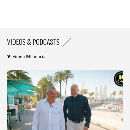
Notre insight
Ipsos BVA
met en scène une « déconnexion utile », pas
une punition. La pause numérique se raconte comme
un arbitrage de temps et de santé, avec une hiérarchie
VIDEOS & PODCASTS
d’usages très lisible (les réseaux d’abord, le reste
ensuite).
Vimeo INfluencia