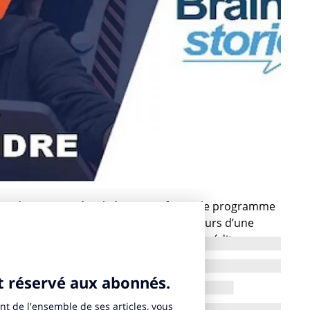
t dans son intégralité House of Fans, le programme
rance et son agence Brainsonic, au cours d’une
r les grandes lignes de cette campagne inédite.
vocacy et de micro-influence, Microsoft a mis en
ormer ses meilleurs fans en véritables ambassadeurs
auprès des blogueurs et des influenceurs ainsi que sur