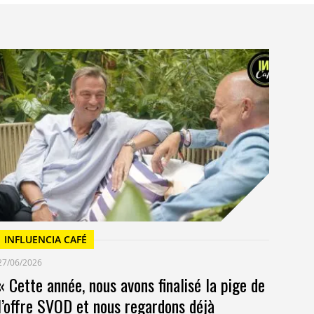
I
23/
Un
at
INFLUENCIA CAFÉ
27/06/2026
« Cette année, nous avons finalisé la pige de
l’offre SVOD et nous regardons déjà