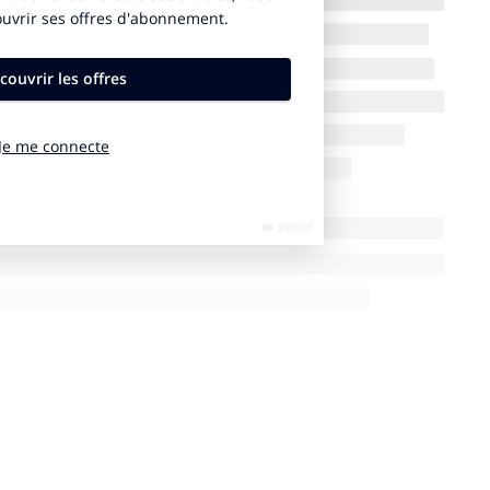
à rassembler les particuliers ne jurant que par ses
nteractive pour les engager toujours plus en leur
usifs : évènements, UGC Marketing, gamification…
 l’empreinte de Microsoft sur la Toile, son image de
tenus par les internautes.
ment, contenus, KPIs, budgets… En trente minutes,
 ce projet inédit et audacieux en dévoilant les tenants
es les questions essentielles sur ce dispositif d’e-
nt mais aussi par les participants via une interface de
rs du live par David Dufour, Directeur marketing &
ft, Mathieu Crucq, DGA Newbiz & Innovation chez
 France chez Sociabble.
 l’émission est désormais disponible en cliquant ici.