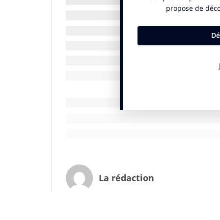
les réseaux sociaux, la marque a cherché 
produits dans une communauté active et i
offrant du contenu et des avantages excl
Une stratégie 360 inédite pour développer
proximité et booster la production de con
Objectifs, déroulé, planning, fonctionne
l’émission a retracé les grandes lignes de
et aboutissants d’une telle stratégie. Tout
influence, posées par le journaliste prése
chat, ont été abordées et traitées au cou
communication grand public chez Microso
Brainsonic et Renaud Marcadet, Directeur
Diffusée en direct sur INfluencia le jour J,
La rédaction
.