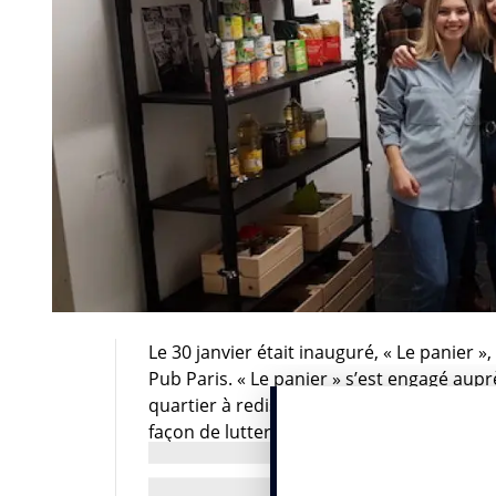
Le 30 janvier était inauguré, « Le panier 
Pub Paris. « Le panier » s’est engagé aupr
quartier à redistribuer gratuitement leu
façon de lutter contre le gaspi tout en fa
à la tête du projet, d’inscrire son PEA da
rembobine …