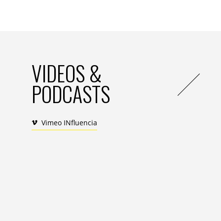
En septembre dernier, deux nouveaux PEA s
directrice de Sup de Pub Paris : l’un vi
de pub éco-responsable. Une façon de manife
l’univers des agences de communication 
dans la politique RSE. L’autre, « le Panier »
VIDEOS &
En définitive, si l’on présente souvent la
PODCASTS
traditionnel, on peut considérer les PEA
doing. Et si cette aventure est aussi l’opp
l’animent, gageons que le pari pédagogiqu
Vimeo INfluencia
Photo de couverture : L’équipe étudiante
BROSSE , Arthur COLLINET , Julie CLEMEN