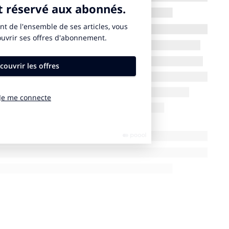
 nés de la volonté d’offrir aux plus jeunes étudiants
lité. Là où les stages de première année et de début
r vivre l’entreprise, en découvrir les
iers réflexes-métier, les PEA permettent à celles et
rship sur toute ou partie du projet. Ainsi, totalement
du budget qui leur est confié, les étudiants
treprise ne peut pas encore leur offrir à ce stade de
sont proposés aux étudiants de deuxième année.
tion d’événements pour animer le Campus Eiffel sur
et personnels éducatifs ou administratifs) :
ure, d’un défilé de mode, d’un escape-game, etc.
lents propres à l’école : projection “officielle“ des
vaux photographiques ou artistiques… une pierre
qui reste le moteur et la philosophie de Sup de Pub.
crée dans l’engagement sociétal