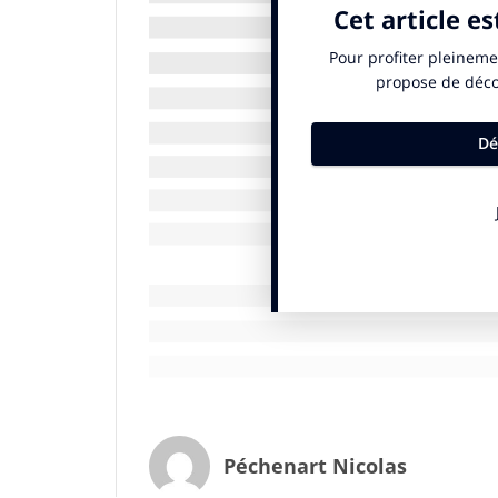
Les PEA ou projets extra-académiques sont
une première expérience de la responsabi
de deuxième année sont indispensables pou
fonctionnements et expérimenter des prem
ceux qui le souhaitent de prendre le leade
en charge de la réussite de leur projet et 
découvrent cette responsabilité qu’une en
leur construction professionnelle.
C’est donc une vingtaine de projets qui 
Nombre d’entre eux concernent la réalisa
lequel évolue Sup de Pub (9.000 étudiants 
organisation d’un mini-salon de l’agricult
D’autres concernent la mise en avant des ta
pilotes de web séries, exposition de tra
indispensable à cette émulation créative 
Péchenart Nicolas
En 2020, une orientation des PEA très an