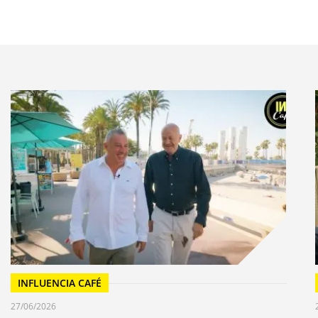
ont nés à l’initiative d’Anne-Françoise Stasser,
endra créer une récompense de la meilleure campagne
ster à la fois les liens forts qui unissent l’école et
et de concrétiser l’engagement du groupe INSEEC.U
, vient donc de voir le jour.
 Génération Z comme rétive à l’apprentissage
 comme une expérience assez inédite de learning by
ortunité d’exprimer les attentes altruistes qui
e sera réussi !
 du Panier : Mauro Salvador CABREJOS OJEDA, Pauline
T
INFLUENCIA CAFÉ
27/06/2026