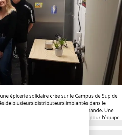
», une épicerie solidaire crée sur le Campus de Sup de
ès de plusieurs distributeurs implantés dans le
rs invendus auprès des étudiants en demande. Une
isant œuvre de générosité. Et une façon, pour l’équipe
ns sa tradition humanitaire. PEA ? Kezako ? On