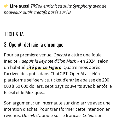
Lire aussi
TikTok enrichit sa suite Symphony avec de
nouveaux outils créatifs basés sur l’IA
TECH & IA
3. OpenAI défraie la chronique
Pour sa première venue,
OpenAI
a attiré une foule
inédite «
depuis la keynote d’Elon Musk
» en 2024, selon
un habitué
cité par Le Figaro
. Quatre mois après
l’arrivée des pubs dans ChatGPT, OpenAI accélère :
plateforme self-service, ticket d’entrée abaissé de 200
000 à 50 000 dollars, sept pays couverts avec bientôt le
Brésil et le Mexique…
Son argument : un internaute sur cinq arrive avec une
intention d’achat. Pour transformer cette intention en
revenus,
OpenAI
s’appuie sur le français
Criteo
, son