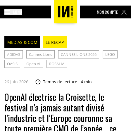
MENU
MON COMPTE
MEDIAS & COM
LE RÉCAP
ADIDAS
Cannes Lions
CANNES LIONS 2026
LEGO
OASIS
Open AI
ROSALÍA
26 juin 2026
Temps de lecture : 4 min
OpenAI électrise la Croisette, le
festival n’a jamais autant divisé
l’industrie et l’Europe couronne sa
toute première CMO de l’année… ce