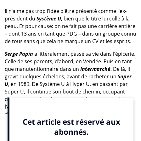
Il n’aime pas trop l’idée d’être présenté comme l’ex-
président du
Système U
, bien que le titre lui colle à la
peau. Et pour cause: on ne fait pas une carrière entière
– dont 13 ans en tant que PDG – dans un groupe connu
de tous sans que cela ne marque un CV et les esprits.
Serge Papin
a littéralement passé sa vie dans l’épicerie.
Celle de ses parents, d’abord, en Vendée. Puis en tant
que manutentionnaire dans un
Intermarché
. De là, il
gravit quelques échelons, avant de racheter un
Super
U
, en 1989. De Système U à Hyper U, en passant par
Super U, il continue son bout de chemin, occupant
divers postes dans le groupe, se plaçant souvent à
l’avant-garde (Système U est le premier groupe de
distribution à faire de la pub à la télé, à se positionner
clairement sur le bio, etc). En 2005, il devient le
président de la coopérative
Système U
– regroupant
plus de 1600 magasins et 70 000 collaborateurs- poste