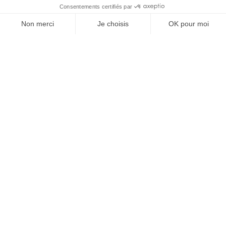
J'ACHÈTE LE NUMÉRO
JE M'ABONNE 1 AN - 4 NUM.
JE DÉCOUVRE LES NUMÉROS PRÉCÉDENTS
Je suis déjà abonné(e) :
je consulte la revue en
version digitale