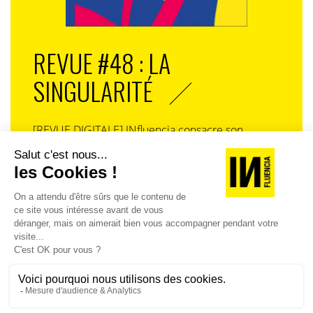
REVUE #48 : LA
SINGULARITÉ
[REVUE DIGITALE] INfluencia consacre son
prochain numéro à une question devenue
centrale dans l’économie contemporaine : Qu’est-
ce que la singularité à l’heure de la
standardisation généralisée ? Ce numéro explore
la singularité là où elle est la plus mise à l’épreuve
: dans l’entreprise, dans la marque, dans les
organisations, dans les choix de gouvernance,
dans le rapport au pouvoir et à la technologie.