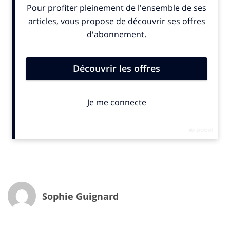
qu’il occupera jusqu’à son départ à la retraite en 2018,
ayant entre temps refusé la présidence de
Carrefour
France
. Il a écrit plusieurs ouvrages, dont le
Manifeste Osons demain
, dans lequel il plaide pour la
transition écologique des entreprises,
Du panier à
l’assiette
(2018), et
Consommer moins, consommer
mieux
(2009). Il conseille aujourd’hui des entreprises
sur leur transformation.
Sophie Guignard : vous avez beaucoup plaidé pour une consommation
plus responsable, plus qualitative et plus intentionnelle, tâchant de
pousser cela au sein de Système U. Avez-vous le sentiment que les
choses bougent enfin ?
Serge Papin :
j’ai l’impression que l’on se dirige vers un
reset général. Je ne suis pas certain de savoir d’où il
vient, ni comment il va se faire. Mais il est temps de
Sophie Guignard
remettre les pendules à l’heure.
S.G. : sentez-vous une vraie volonté de changer les choses autour de
vous ?