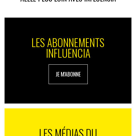
Le défi, étant de parvenir à la capter. Et là, c’est souvent
dans les temps informels qu’elle se manifeste et
émerge. Le problème aujourd’hui, c’est que l’informel
se délite. Le télétravail, les mails, les infos push… tout
ceci remplace les discussions informelles.
LES ABONNEMENTS
S.G. : parvient-on réellement à des avancées à partir de discussions
INFLUENCIA
informelles ?
S.P. :
je pense à un exemple désormais classique:
Pascal Demurger
, à
la MAIF
. C’est un énarque. Il gérait
JE M'ABONNE
la boite sans trop de surprise. Et puis, un jour, une
collaboratrice lui a dit d’arrêter de penser avec sa tête
et d’essayer de penser avec son coeur. Depuis cette
remarque assez informelle, son management a évolué
et changé. Il s’est tourné vers la bienveillance.
L’entreprise s’en est trouvée transformée, et lui aussi.
S.G. : à quelles conditions selon vous peut-on se transformer en tant
LES MÉDIAS DU
qu’organisation ?