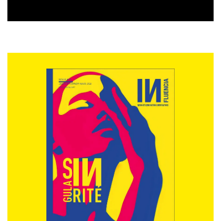
S.P. :
La Grande Bellezza
,
de
Sorrentino
. J’adore le
personnage. C’est mon modèle (rires).
Et
Paterson
,
de
Jim Jarmusch
. Il y a une espèce de
tension permanente, on pense qu’il va y avoir un
drame, et en fait non, il ne se passe rien!
J’aime aussi
Dans un jardin qu’on dirait éternel
,
de
Tatsushi Ōmori
.
S.G. : un talent que vous auriez aimé avoir ?
S.P. :
savoir jouer de la guitare pour les filles. Être une
rock star, en fait.