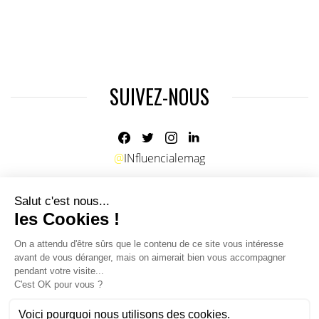
SUIVEZ-NOUS
@
INfluencialemag
Agence web
:
Novius