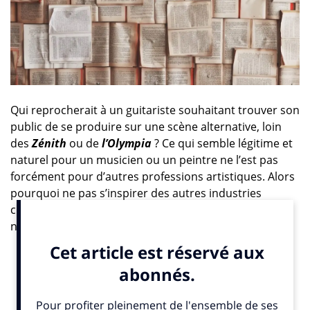
Qui reprocherait à un guitariste souhaitant trouver son
public de se produire sur une scène alternative, loin
des
Zénith
ou de
l’Olympia
? Ce qui semble légitime et
naturel pour un musicien ou un peintre ne l’est pas
forcément pour d’autres professions artistiques. Alors
pourquoi ne pas s’inspirer des autres industries
culturelles pour changer la sienne ? De ce constat est
né
Nombre7
qui œuvre depuis 2012 pour que ses
auteurs puissent ainsi accéder au marché et partager
leur œuvre avec un public qui saura l’apprécier. Avec
ses 6 maisons d’édition, il vise à favoriser la pluralité
culturelle en apportant au monde du livre une réelle
diversité d’auteurs et de textes. Comme l’expliquent les