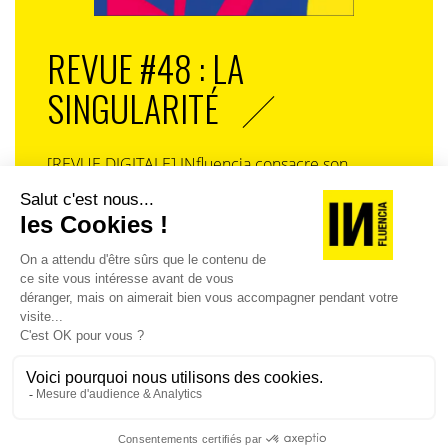
REVUE #48 : LA
SINGULARITÉ
[REVUE DIGITALE] INfluencia consacre son
prochain numéro à une question devenue
centrale dans l’économie contemporaine : Qu’est-
ce que la singularité à l’heure de la
standardisation généralisée ? Ce numéro explore
la singularité là où elle est la plus mise à l’épreuve
: dans l’entreprise, dans la marque, dans les
organisations, dans les choix de gouvernance,
dans le rapport au pouvoir et à la technologie.
J'ACHÈTE LE NUMÉRO