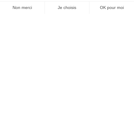
JE M'ABONNE 1 AN - 4 NUM.
JE DÉCOUVRE LES NUMÉROS PRÉCÉDENTS
Je suis déjà abonné(e) :
je consulte la revue en
version digitale
SUIVEZ-NOUS