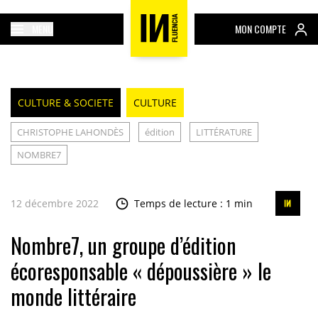
MENU
MON COMPTE
CULTURE & SOCIETE
CULTURE
CHRISTOPHE LAHONDÈS
édition
LITTÉRATURE
NOMBRE7
12 décembre 2022
Temps de lecture : 1 min
Nombre7, un groupe d’édition
écoresponsable « dépoussière » le
monde littéraire