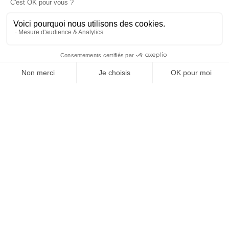
LUXE
02/10/2024
Chanel devient partenaire du Prix littéraire du Nouvel
Obs
Le Nouvel Obs dévoilait récemment la création de son propre
prix littéraire qui récompensera en juin prochain une
écrivaine de langue française,…