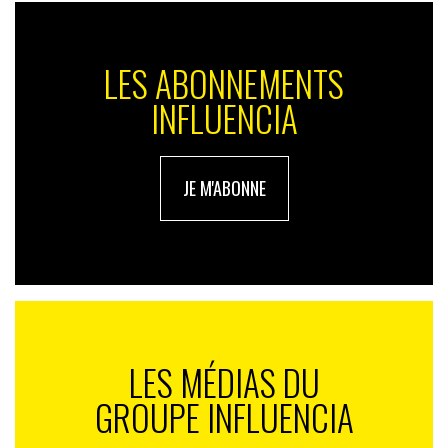
L’habillement connaît également une importante
augmentation avec 129 nouvelles marques sur
internet.
LES ABONNEMENTS
Ce sont quelque 447 DNVB qui sont présentes
INFLUENCIA
désormais sur le web avec des tendances émergentes :
–
Les compléments alimentaires
: +128,6 % et 9
nouvelles marques.
JE M'ABONNE
–
Les cosmétiques et maquillages
: 10,4 % du total des
DNVB, la première catégorie du secteur du bien-être.
–
Les produits d’entretien & détergents
avec une
augmentation de 83 %.
Pour précommander le baromètre ‘Retail Insights’ de
S4M, disponible à la rentrée,
cliquez ici
LES MÉDIAS DU
GROUPE INFLUENCIA