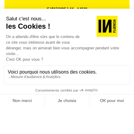
JE M'ABONNE 1 AN - 4 NUM.
JE DÉCOUVRE LES NUMÉROS PRÉCÉDENTS
Je suis déjà abonné(e) :
je consulte la revue en
version digitale
SUIVEZ-NOUS