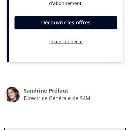
Ce ne sont pas seulement la génération Z et la Y qui
sont à l’origine de cette tendance, les acheteurs plus
âgés ont également acheté en ligne. Selon une enquête
mondiale réalisée sur 11 marchés par
Shopify
, 84 %
des consommateurs ont réalisé des achats en ligne
pendant la pandémie. Cette tendance devrait se
poursuivre et le marché mondial du commerce
électronique atteindra 3,8 milliards d’utilisateurs en
2021 pour des revenus estimés à 2,7 milliards de
dollars soit un bond de 12% en un an.
Selon une étude
Forrester
,
Amazon
a doublé la
croissance de ses ventes mondiales en ligne au
Sandrine Préfaut
premier trimestre 2020 par rapport aux trois premiers
Directrice Générale de S4M
mois de 2019. Durant les six premiers mois de 2020, le
chiffre d’affaires de la plateforme en ligne
Zalando
a
augmenté de 19,6%. Les Marketplace de
Rakuten
et
Etsy
ont également connu des croissances supérieures
au premier trimestre 2020, comparativement à la