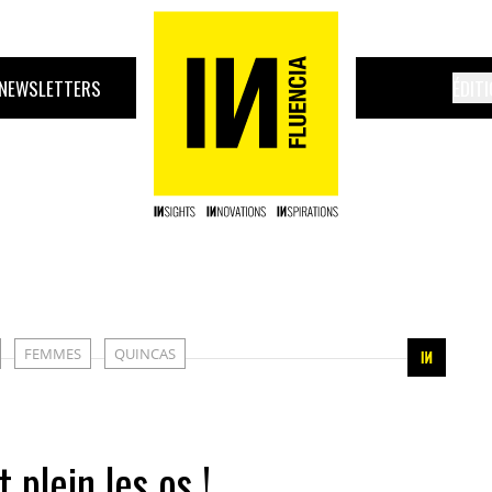
NEWSLETTERS
ÉDIT
FEMMES
QUINCAS
plein les os !