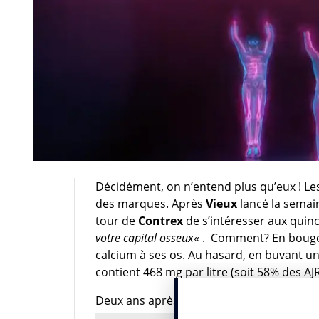
Décidément, on n’entend plus qu’eux ! Les
des marques. Après
Vieux
lancé la semai
tour de
Contrex
de s’intéresser aux quinc
votre capital osseux
« . Comment? En bougea
calcium à ses os. Au hasard, en buvant 
contient 468 mg par litre (soit 58% des AJR
Deux ans après le film «
Goûtez l’effet m
comme l’alliée des femmes au quotidien, c