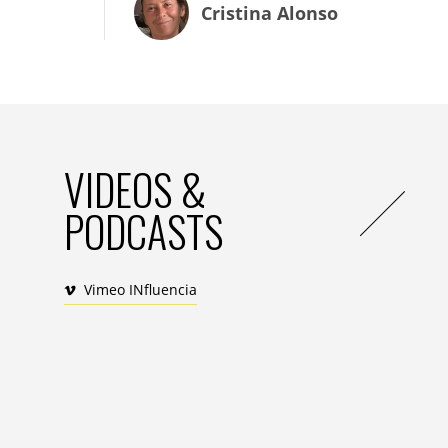
Cristina Alonso
VIDEOS &
PODCASTS
Pour mettre en lumière ce sujet de sant
attachée à rendre visible l’invisible. Troi
sont visibles grâce à des lumières néon. 
Vimeo INfluencia
la bande sonore emblématique de Contre
tandis qu’un message pédagogique sur l’i
lumière revenue, les trois danseuses s’av
Celui qui mène la danse, c’est le réalisate
chorégraphe
Manon Bouquet
, dans une 
Un soin tout particulier a été pris afin de