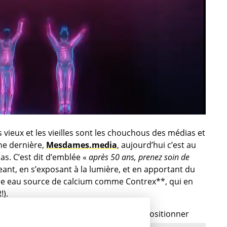
 vieux et les vieilles sont les chouchous des médias et
ne dernière,
Mesdames.media
, aujourd’hui c’est au
as. C’est dit d’emblée «
après 50 ans, prenez soin de
nt, en s’exposant à la lumière, et en apportant du
une eau source de calcium comme Contrex**, qui en
!).
inéral
», Contrex® continue donc à se positionner
ette fois grâce à sa composition en calcium, un