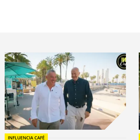
é souvent méconnu ou minimisé, l’agence
Marcel
s’est
s personnages sont plongés dans le noir, seuls leurs os
Sur les notes entraînantes de
« It hurts to say goodbye »
,
x®, ils entament une chorégraphie dynamique,
mportance de prendre soin de ses os apparaît. La
èrent être des quinquagénaires pleines d’énergie.
ur
Arthur Villers
(production
HK Prod
), assisté par la
réalisation mêlant motion capture (
MOCAPLAB
) et
3D
.
 créer un design des os fun et de les mettre en
INFLUENCIA CAFÉ