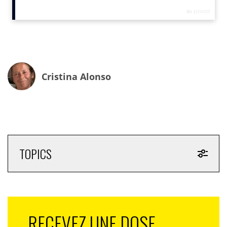
comme pour les femmes, cette presse continue de
nous faire croire que tout roule pour toutes et tous.
Voilà de quoi nous faire plus que sourire, mais rire aux
sanglots.
Alors quand
Mesdames.Media
se propose de «
faire un
Cristina Alonso
autre récit de la femme de 50 ans
« , de quoi parle-t-elle?
Par opposition à la définition de l’homme de 50 ans qui
serait la somme de toutes ses expériences,
une femme de 50 ans serait à la fin de tout ce qu’elle a
été… Sortira-t-on un jour de la caricature?
TOPICS
RECEVEZ UNE DOSE