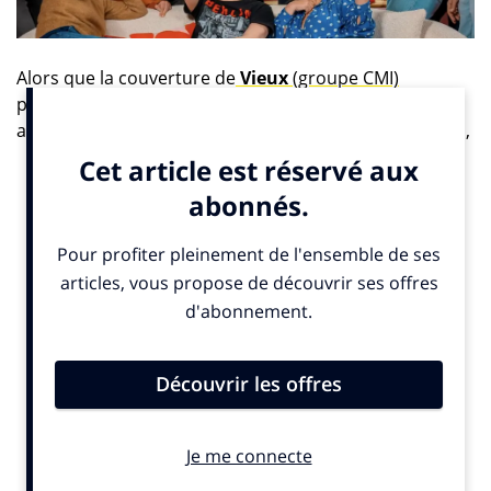
Alors que la couverture de
Vieux
(groupe CMI)
présente une équipe de people assis sur un canapé,
avec un
Antoine de Caunes
ravi de la crèche, au milieu,
Mesdames.media
offre, en home page, une équipe
souriante avec au centre
Maïtena Biraben
, sur un …
canapé.
Les anciens ne se cachent plus, ils s’assument, assis
sur des divans, à la cool, en bande désorganisée…
Signe qu’ils sont vivants et rassembleurs.
Mesdames.Media
affiche la couleur : il s’agit d’être
positif, sincère, intelligent et collaboratif, et de nous
raconter, nous faire sourire et réfléchir.
Il était temps, la population se fait vieille, et même s’il
est quasiment impossible de trouver du travail à partir
de l’âge de 50 ans en entreprise pour les hommes