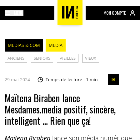
MENU
MON COMPTE
MEDIAS & COM
MEDIA
ANCIENS
SENIORS
VIEILLES
VIEUX
29 mai 2024
Temps de lecture : 1 min
Maïtena Biraben lance
Mesdames.media positif, sincère,
intelligent … Rien que ça!
Maïtena Biraben
lance son média numérique