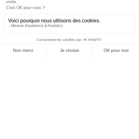
version digitale
SUIVEZ-NOUS
@
INfluencialemag