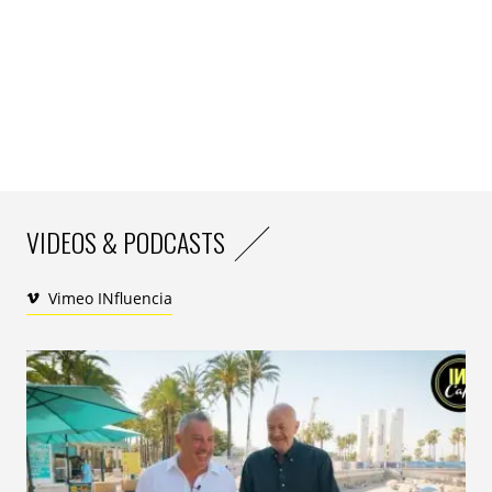
tutelle officielle de l’IA a déjà commencé. Si tout le
monde semble d’accord pour mettre en place des
barrières, les avis divergent concernant leur nature.
Des différences plus que notables existent également
d’un « bloc » à l’autre.
Un combat en ordre dispersé
« Si l’
UE
a déjà dégainé une première loi, des différences
existent parmi les Etats-membres. Certains, comme la
VIDEOS & PODCASTS
France
, veulent s’assurer que ces régulations ne limitent
pas l’essor de l’innovation sur notre continent
, juge
Yoni
Vimeo INfluencia
Lawson
.
Les
Etats-Unis
continuent, eux, de privilégier
leurs acteurs locaux en leur imposant une régulation très
« light ». La
Chine
, elle, ne régule rien du tout afin
d’encourager la création de champions locaux de taille
mondiale et quand ces derniers commenceront à devenir
trop puissants, c’est là que le régime leur imposera des
règles strictes comme on l’a déjà vu sur internet. Cette