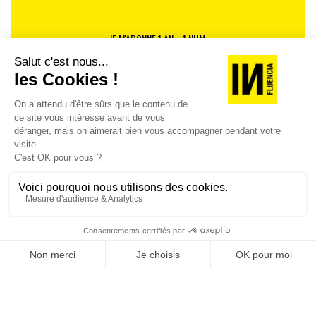
JE M'ABONNE 1 AN - 4 NUM.
JE DÉCOUVRE LES NUMÉROS PRÉCÉDENTS
Je suis déjà abonné(e) :
je consulte la revue en
version digitale
SUIVEZ-NOUS