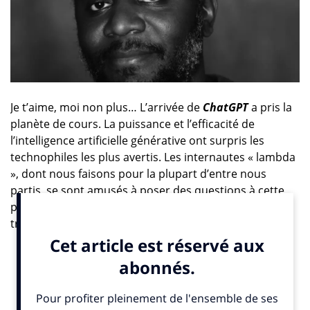
Je t’aime, moi non plus… L’arrivée de
ChatGPT
a pris la
planète de cours. La puissance et l’efficacité de
l’intelligence artificielle générative ont surpris les
technophiles les plus avertis. Les internautes « lambda
», dont nous faisons pour la plupart d’entre nous
partis, se sont amusés à poser des questions à cette
plateforme gratuite pour tester ses capacités. Une
traduction par-ci, un document tiré d’une courte
interrogation par-là… Les résultats obtenus en
quelques secondes nous ont impressionnés mais aussi
inquiétés. Le tout dernier
rapport dédié à la Tech du
célèbre
Trust Barometer 2024
d’
Edelman
nous
confirme ce constat avec des chiffres pour le moins