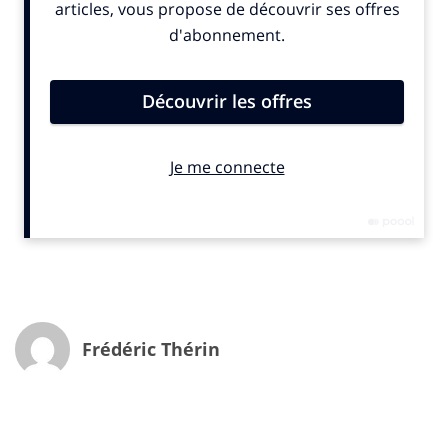
spectaculaires.
Une défiance énorme
« Notre étude montre une défiance très forte des
consommateurs envers l’IA
, résume
Yoni Lawson
, le
directeur du pôle tech chez
Edelman France
.
Si 67% des
personnes que nous avons interrogé disent avoir confiance
dans la technologie, elles ne sont que 33% à avoir le même
sentiment vis-à-vis de l’intelligence artificielle. Cette
différence de 34 points est très significative. La
France
est
le pays dans lequel cette défiance est la plus forte. Plusieurs
raisons expliquent ce phénomène. Beaucoup de gens
craignent notamment que l’IA dévalue ce qui fait de nous
Frédéric Thérin
des humains et cela crée un climat anxiogène. Ils pensent
également que cette technologie va avoir un impact négatif
sur leur quotidien et beaucoup jugent que les gouvernants
ne sont pas assez outillés pour réguler ces nouveaux