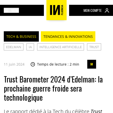
MENU
MON COMPTE
TECH & BUSINESS
TENDANCES & INNOVATIONS
EDELMAN
IA
INTELLIGENCE ARTIFICIELLE
TRUST
11 juin 2024
Temps de lecture : 2 min
Trust Barometer 2024 d’Edelman: la
prochaine guerre froide sera
technologique
Le r
apport dédié à la Tech du célèbre
Trust