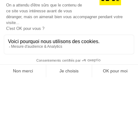
Je suis déjà abonné(e) :
je consulte la revue en
version digitale
SUIVEZ-NOUS
@
INfluencialemag