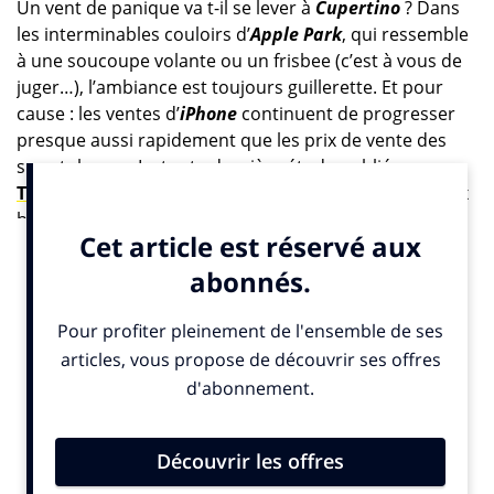
Un vent de panique va t-il se lever à
Cupertino
? Dans
les interminables couloirs d’
Apple Park
, qui ressemble
à une soucoupe volante ou un frisbee (c’est à vous de
juger…), l’ambiance est toujours guillerette. Et pour
cause : les ventes d’
iPhone
continuent de progresser
presque aussi rapidement que les prix de vente des
smartphones. La toute dernière étude publiée par
Teads
devrait pourtant donner des sueurs froides aux
héritiers de
Steve Jobs
. Les consommateurs risquent
en effet d’être de moins en moins fidèles à leur marque
préférée de smartphones dans les années à venir. Les
« Apple-Maniacs » et les « Samsung-Lovers » devraient
voir leurs rangs se dégarnir peu à peu…
Le prix, toujours le prix…
66% des Français envisageraient ainsi d’acheter une
marque différente de celle qu’ils possèdent
actuellement, selon cette enquête réalisée en
partenariat avec
GWI
auprès de 7785 intentionnistes