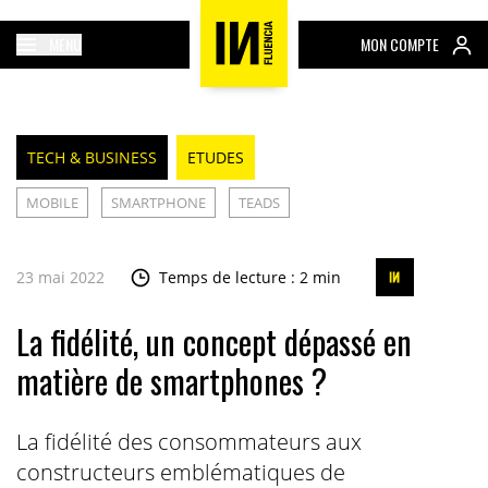
MENU
MON COMPTE
TECH & BUSINESS
ETUDES
MOBILE
SMARTPHONE
TEADS
23 mai 2022
Temps de lecture : 2 min
La fidélité, un concept dépassé en
matière de smartphones ?
La fidélité des consommateurs aux
constructeurs emblématiques de