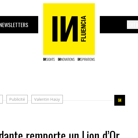
NEWSLETTERS
ÉDIT
Publicité
Valentin Haüy
dante remporte un Lion d’Or