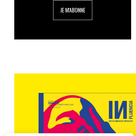
JE M'ABONNE
IN. : Le film est d’une certaine manièr
L.A. :
oui, la loi est absurde, il fallait al
ton, violent, cynique et ne pas en faire u
toutes les bonnes satires aller au bout de 