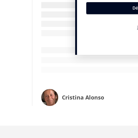
Laurent Allias :
en fait, beaucoup de conf
agence indépendante d’avoir un Lion à Can
dix dernières années il n’y en a eu que q
indépendantes. Donc, très peu de chance
Cristina Alonso