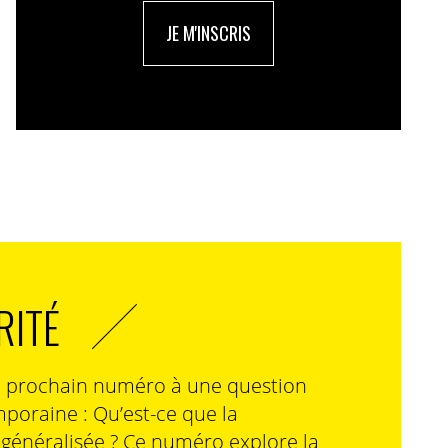
JE M'INSCRIS
RITÉ
n prochain numéro à une question
poraine : Qu’est-ce que la
n généralisée ? Ce numéro explore la