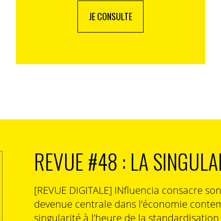
JE CONSULTE
REVUE #48 : LA SINGULA
e une œuvre cinématographique à la Marco Ferreri…
[REVUE DIGITALE] INfluencia consacre so
ler au cœur de cette absurdité et y répondre sur le même
devenue centrale dans l’économie contem
ne campage sociétale, mais plutôt, politique, et comme
l’absurdité du propos. Je dois remercier les créatifs
singularité à l’heure de la standardisatio