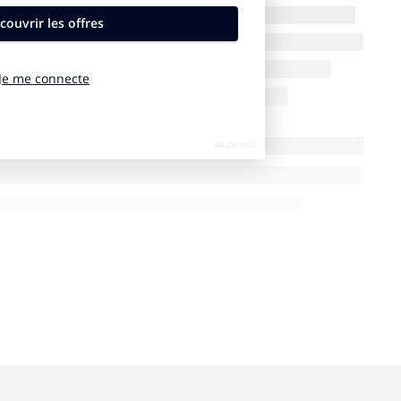
rères me disaient qu’il était très compliqué pour une
nes. Et c’est vrai qu’en regardant les palmarès ces
uatre remportés par des agences françaises
s de remporter quoique ce soit selon moi…