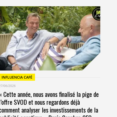
I
23/
Un
at
INFLUENCIA CAFÉ
27/06/2026
« Cette année, nous avons finalisé la pige de
l’offre SVOD et nous regardons déjà
comment analyser les investissements de la