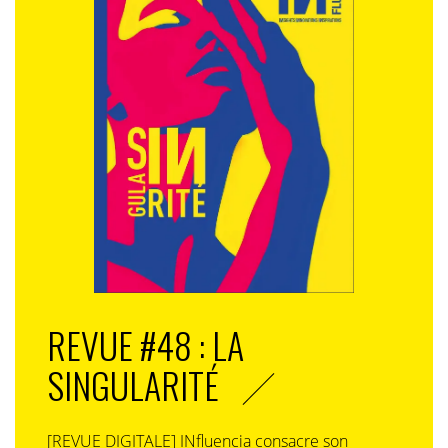
agents afin de les offrir à nos clients
et de perpétuer
l’intimité que nous avons aujourd’hui avec eux au sein de
cette nouvelle expérience d’achat.
«
Dès 2023, Carrefour innovait ainsi avec le lancement de
son assistant Hopla, transformé cet été en Hopla + et
directement intégré à l’application mobile de
l’enseigne.
REVUE #48 : LA
SINGULARITÉ
[REVUE DIGITALE] INfluencia consacre son