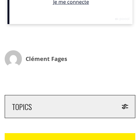
Pour innover, il faut savoir échouer
Avant de parler de Carrefour, il poursuit son propos
sur l’innovation en revenant sur plusieurs initiatives de
la Fnac, plus ou moins couronnées de succès : «
Face à
Kindle d’Amazon et à Apple Music, j’ai décidé de lancer des
plateformes numériques. La première, Kobo by Fnac, a
Clément Fages
plutôt été une réussite. Mais je pense que
la plupart
d’entre vous n’ont jamais entendu parler de Fnac
Music, car je pense qu’au final, nous n’avons eu aucun
abonné !
Mais si c’était à refaire, je recommencerais, car
c’est le parcours normal de l’innovation : quelques succès,
pour beaucoup d’échecs
. »
TOPICS