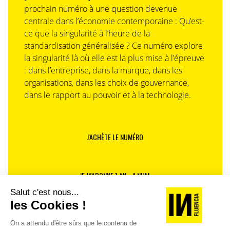
prochain numéro à une question devenue
centrale dans l’économie contemporaine : Qu’est-
ce que la singularité à l’heure de la
standardisation généralisée ? Ce numéro explore
la singularité là où elle est la plus mise à l’épreuve
: dans l’entreprise, dans la marque, dans les
organisations, dans les choix de gouvernance,
dans le rapport au pouvoir et à la technologie.
Au-delà de l’agentique, Vincent Luciani évoque ensuite
une autre révolution, celle de la robotique, en
demandant à Alexandre Bompard
à quoi ressemblera
un magasin Carrefour en 2035,
et jusqu’où ira le
J'ACHÈTE LE NUMÉRO
processus d’automatisation actuel ?
«
Comme tout le monde, je regarde de près les progrès
JE M'ABONNE 1 AN - 4 NUM.
actuels de la robotique et je sais qu’elle a le potentiel de
révolutionner plusieurs cas d’usage. Personne n’aurait
imaginé il y a vingt ans le niveau d’automatisation que nous
JE DÉCOUVRE LES NUMÉROS PRÉCÉDENTS
sommes en passe d’atteindre. Mais avec l’expérience, je sais
prendre du recul sur ces sujets.
Il y a huit ans, on me