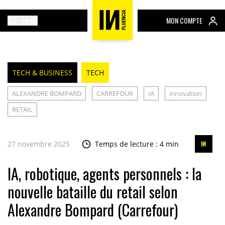
MENU
MON COMPTE
TECH & BUSINESS
TECH
ALEXANDRE BOMPARD
CARREFOUR
IA
innovation
RETAIL
27 novembre 2025
Temps de lecture : 4 min
IA, robotique, agents personnels : la
nouvelle bataille du retail selon
Alexandre Bompard (Carrefour)