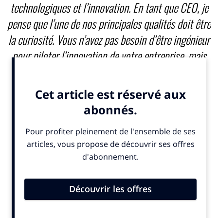
technologiques et l’innovation. En tant que CEO, je
pense que l’une de nos principales qualités doit être
la curiosité. Vous n’avez pas besoin d’être ingénieur
pour piloter l’innovation de votre entreprise, mais
vous avez la responsabilité d’être curieux et de
provoquer la curiosité autour de vous
« , indique
Alexandre Bompard.
Une mission d’autant plus importante dans les deux
secteurs dans lesquels il a été CEO, le retail et les
médias : «
Ces deux industries viennent de l’ancien monde
du brick and mortar et du linéaire. Toutes les deux ont été
disruptées par le digital, et dans les deux cas, j’ai dû les
reconnecter avec l’innovation
« , explique le PDG.