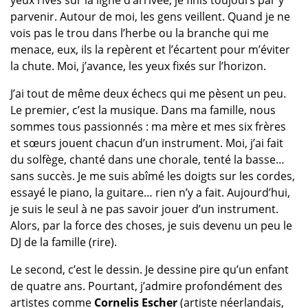
yeux rivés sur la ligne d’arrivée, je finis toujours par y
parvenir. Autour de moi, les gens veillent. Quand je ne
vois pas le trou dans l’herbe ou la branche qui me
menace, eux, ils la repèrent et l’écartent pour m’éviter
la chute. Moi, j’avance, les yeux fixés sur l’horizon.
J’ai tout de même deux échecs qui me pèsent un peu.
Le premier, c’est la musique. Dans ma famille, nous
sommes tous passionnés : ma mère et mes six frères
et sœurs jouent chacun d’un instrument. Moi, j’ai fait
du solfège, chanté dans une chorale, tenté la basse…
sans succès. Je me suis abîmé les doigts sur les cordes,
essayé le piano, la guitare… rien n’y a fait. Aujourd’hui,
je suis le seul à ne pas savoir jouer d’un instrument.
Alors, par la force des choses, je suis devenu un peu le
DJ de la famille (rire).
Le second, c’est le dessin. Je dessine pire qu’un enfant
de quatre ans. Pourtant, j’admire profondément des
artistes comme
Cornelis Escher
(artiste néerlandais,