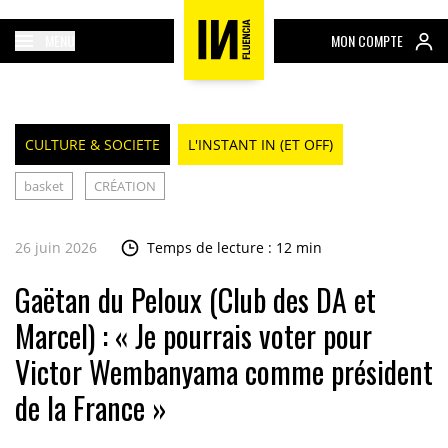
MENU
MON COMPTE
CULTURE & SOCIETE
L'INSTANT IN (ET OFF)
basket
CRÉATION
26 juin 2026
Temps de lecture : 12 min
Gaëtan du Peloux (Club des DA et
Marcel) : « Je pourrais voter pour
Victor Wembanyama comme président
de la France »