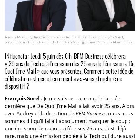
Audrey Maubert, directrice de la rédaction BFM Business et François Sorel,
présentateur et rédacteur en chef de Tech & Co @Jérôme Dominé - Abaca Presse
INfluencia : Jeudi 5 juin dès 6 h, BFM Business célèbrera
« 25 ans de Tech » à l’occasion des 25 ans de l’émission « De
Quoi J’me Mail » que vous présentez. Comment cette idée de
célébration est née et comment avez-vous structuré ce
dispositif ?
François Sorel :
Je me suis rendu compte l’année
dernière que De Quoi J’me Mail allait avoir 25 ans. Alors
avec Audrey et la direction de
BFM Business
, nous nous
sommes dit qu’il fallait absolument marquer le coup :
une émission de radio qui fête ses 25 ans, c’est déjà
rare, mais une émission dédiée à la Tech qui dure aussi