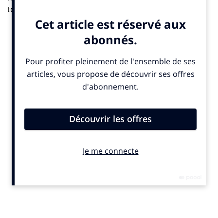
tombait bien, une autre émission que je présente sur
BFM Business, intitulée Tech & Co, fête ses 10 ans cette
année. Nous avons donc choisi de lier ces deux rendez-
vous, qui partagent un même ADN autour de
l’innovation et de la tech.
François (Sorel) est considéré aujourd’hui comme un
influenceur Tech sur notre antenne mais aussi en
dehors.
Audrey Maubert :
Depuis un quart de siècle, François
est toujours fer de lance des tendances et prescripteur
en termes d’innovation et de développement de la