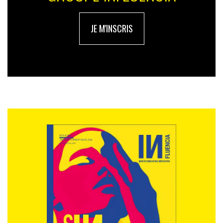
n’existaient pas. Facebook a été conçu en 2004. Les
réseaux sociaux sont sans doute ce qui a eu l’impact le
JE M'INSCRIS
plus fort au cours des 25 dernières années. De même,
l’arrivée du très haut débit qui nous a permis de tous
surfer et d’être connectés tout le temps à la fois avec la
fibre, l’ADSL mais aussi la 4G et la 5G. Cette innovation
technique a changé notre vie. Une autre innovation qui
a complètement bouleversé ma vie et je pense celle de
beaucoup de gens, c’est le streaming musical avec
l’arrivée de Spotify en 2006 une application qui nous
permettait d’écouter tout ce qu’on voulait quand on
voulait, ça a été aussi incroyable ! On peut dire qu’il y a
eu un avant et après Spotify. Ensuite, bien évidemment
l’iPhone en 2007, qui marque le début de l’ère du
smartphone que nous avons tous aujourd’hui. Et ce ne
sont que quelques exemples : en une seule journée,
nous aurons matière à revenir sur l’ensemble des
transformations et innovations qui ont marqué ces 25
dernières années.