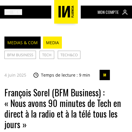
MENU
MON COMPTE
MEDIAS & COM
MEDIA
BFM BUSINESS
TECH
TECH&CO
4 juin 2025
Temps de lecture : 9 min
François Sorel (BFM Business) :
« Nous avons 90 minutes de Tech en
direct à la radio et à la télé tous les
jours »