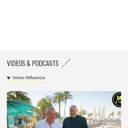
progression de +32 % des recherches liées à des
contenus vintage ou réédités en 2024. Cette tendance
traduit un besoin de stabilité dans un monde perçu
comme instable, mais aussi un appétit pour le tangible
et le connu.
6. Représenter le réel
Documentaires, fictions sociales, récits de parcours :
61 % des répondants déclarent vouloir des contenus
VIDEOS & PODCASTS
“qui racontent la vraie vie”. Le succès de formats
comme
Les Rencontres du Papotin
ou
L’Arabe du Futur
Vimeo INfluencia
témoigne de cette envie d’authenticité. Le réalisme
devient un levier d’identification et de réassurance.
7. Échappatoires et catharsis
Les contenus se polarisent en deux grands pôles
émotionnels. D’un côté, le « feel good » assumé, incarné
par les romcoms, la “cosy fantasy” ou encore les récits