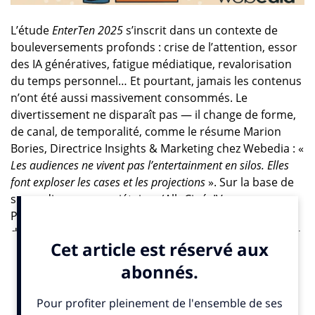
L’étude
EnterTen 2025
s’inscrit dans un contexte de
bouleversements profonds : crise de l’attention, essor
des IA génératives, fatigue médiatique, revalorisation
du temps personnel… Et pourtant, jamais les contenus
n’ont été aussi massivement consommés. Le
divertissement ne disparaît pas — il change de forme,
de canal, de temporalité, comme le résume Marion
Bories, Directrice Insights & Marketing chez Webedia : «
Les audiences ne vivent pas l’entertainment en silos. Elles
font exploser les cases et les projections
». Sur la base de
ses audiences propriétaires (AlloCiné, JV,
Purepeople…), de ses studios et partenaires, Webedia
dresse une cartographie claire et nuancée du nouveau
paysage du divertissement.
1. Indéboulonnables événements-héros
Les grands rendez-vous continuent de fédérer — à