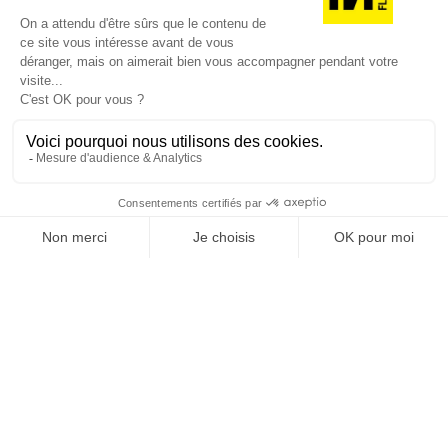
REVUE #48 : LA
SINGULARITÉ
[REVUE DIGITALE] INfluencia consacre son
prochain numéro à une question devenue
centrale dans l’économie contemporaine : Qu’est-
ce que la singularité à l’heure de la
standardisation généralisée ? Ce numéro explore
la singularité là où elle est la plus mise à l’épreuve
: dans l’entreprise, dans la marque, dans les
organisations, dans les choix de gouvernance,
dans le rapport au pouvoir et à la technologie.
J'ACHÈTE LE NUMÉRO