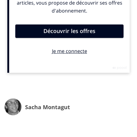
condition d’être ritualisés, scénarisés, et ultra-
éditorialisés. 54 % des répondants déclarent que les
événements “live” créent plus d’émotion que les
contenus à la demande. Koh-Lanta, Popcorn Festival,
matches de LFL, ciné-concerts : le direct et le rendez-
vous partagé conservent une forte valeur de cohésion.
2. Hyper-distribution et pluri-consommation
Un contenu peut vivre sur une douzaine de supports et
formats : spin-offs, teasers, best-of, forums, Reels,
podcasts, Discords… Chaque point de contact devient
une occasion de prolonger le récit. Pour les marques
comme les éditeurs, cela implique de penser en
“écosystème narratif”, pas en silo.
Sacha Montagut
3. Un ‘content lake’ toujours plus grand
Plus de 75 % des audiences interrogées déclarent être
dépassées par l’offre disponible. Le risque ? Une