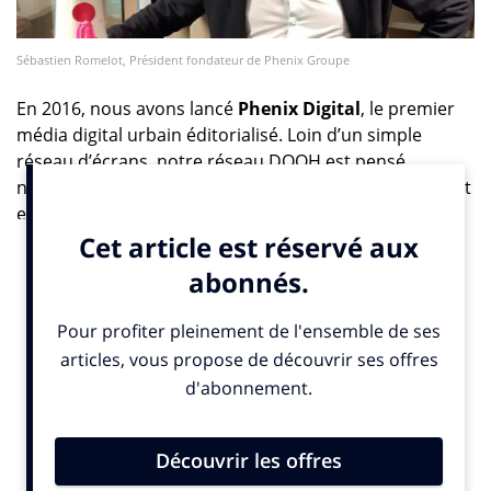
Sébastien Romelot, Président fondateur de Phenix Groupe
En 2016, nous avons lancé
Phenix Digital
, le premier
média digital urbain éditorialisé. Loin d’un simple
réseau d’écrans, notre réseau DOOH est pensé
nativement comme une plateforme de contenus à part
entière. Nos 3 500 écrans, déployés dans les rues et
centres commerciaux de France, diffusent chaque jour
des stories issues d’un écosystème éditorial riche :
éditeurs médias, créateurs, artistes, influenceurs…
autant de talents qui prennent la parole dans l’espace
public pour informer, inspirer, faire réfléchir ou
sourire.
Cette approche éditoriale répond à un double enjeu :
reconnecter la communication extérieure avec les
attentes d’une audience urbaine ultra-mobile, et offrir