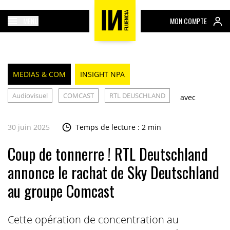
MENU
MON COMPTE
MEDIAS & COM
INSIGHT NPA
Audiovisuel
COMCAST
RTL DEUSCHLAND
avec
30 juin 2025
Temps de lecture : 2 min
Coup de tonnerre ! RTL Deutschland
annonce le rachat de Sky Deutschland
au groupe Comcast
Cette opération de concentration au