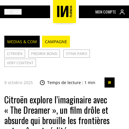
MENU
MON COMPTE
MEDIAS & COM
CAMPAGNE
CITROËN
FREDRIK BOND
STINK PARIS
VERY CONTENT
8 octobre 2025
Temps de lecture : 1 min
Citroën explore l’imaginaire avec
« The Dreamer », un film drôle et
absurde qui brouille les frontières