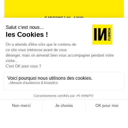
JE M'ABONNE 1 AN - 4 NUM.
JE DÉCOUVRE LES NUMÉROS PRÉCÉDENTS
Je suis déjà abonné(e) :
je consulte la revue en
version digitale
SUIVEZ-NOUS