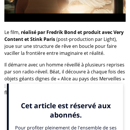
Le film,
réalisé par Fredrik Bond et produit avec Very
Content et Stink Paris
(post-production par Light),
joue sur une structure de rêve en boucle pour faire
vaciller la frontière entre imaginaire et réalité.
Il démarre avec un homme réveillé à plusieurs reprises
par son radio-réveil. Béat, il découvre à chaque fois des
objets géants dignes de « Alice au pays des Merveilles »
: un nain de jardin gigantesque et une immense tasse
flottant dans l’air. Jusqu’à faire surgir, la C5 Aircross de
son 3e réveil, comme une bénédiction attendue.