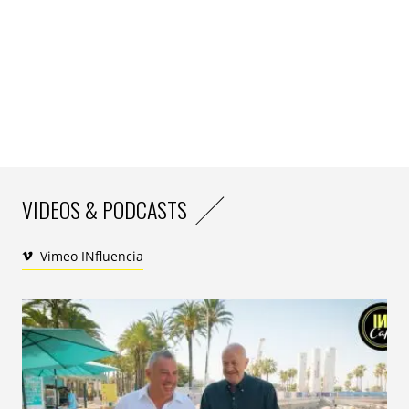
Ce qu’on aime :
Avec
The Dreamer
, Citroën s’inscrit dans un registre
narratif, e
n s’appuyant sur l’univers du rêve pour
évoquer la notion d’émerveillement
. On adore aussi
l’ironie douce de cet Américain moyen dont les désirs
se réduisent à un nain de jardins et un bon café pour
motiver son lever. On aime aussi le côté
VIDEOS & PODCASTS
délicieusement absurde assez rare dans l’univers
automobile.
Vimeo INfluencia
Notre insight :
Ce film s’inscrit aussi dans l’air du temps et surfe sur le
mélange croissant entre vrai et faux (IA générative,
réalité virtuelle etc.). Il tâche de susciter le désir pour la
C5 Aircross, en évoquant le « vrai émerveillement ».