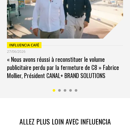
Reste que ce choix comporte un risque :
s’éloigner des
préoccupations concrètes des consommateurs
—
prix, durabilité, usage quotidien — et ne laisser le récit
effacer la crédibilité technique, encore essentielle dans
la décision d’achat.
INFLUENCIA CAFÉ
27/06/2026
« Nous avons réussi à reconstituer le volume
publicitaire perdu par la fermeture de C8 » Fabrice
Mollier, Président CANAL+ BRAND SOLUTIONS
ALLEZ PLUS LOIN AVEC INFLUENCIA