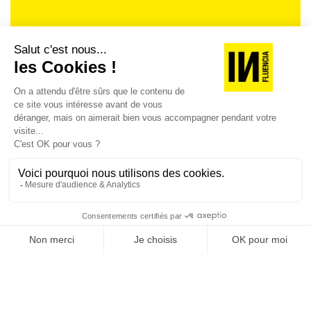
Je suis déjà abonné(e) :
je consulte la revue en
version digitale
SUIVEZ-NOUS
@
INfluencialemag