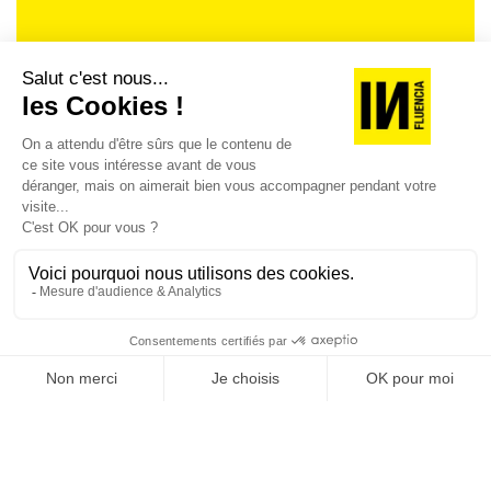
Je suis déjà abonné(e) :
je consulte la revue en
version digitale
SUIVEZ-NOUS
@
INfluencialemag