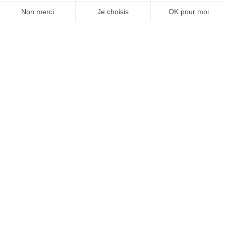
JE M'ABONNE 1 AN - 4 NUM.
JE DÉCOUVRE LES NUMÉROS PRÉCÉDENTS
Je suis déjà abonné(e) :
je consulte la revue en
version digitale
SUIVEZ-NOUS