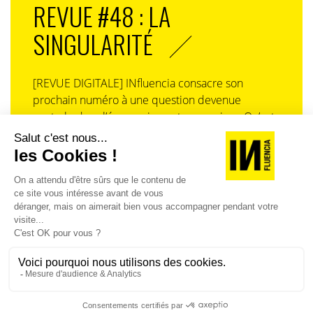
REVUE #48 : LA
SINGULARITÉ
[REVUE DIGITALE] INfluencia consacre son
prochain numéro à une question devenue
centrale dans l’économie contemporaine : Qu’est-
ce que la singularité à l’heure de la
standardisation généralisée ? Ce numéro explore
la singularité là où elle est la plus mise à l’épreuve
: dans l’entreprise, dans la marque, dans les
organisations, dans les choix de gouvernance,
dans le rapport au pouvoir et à la technologie.
J'ACHÈTE LE NUMÉRO