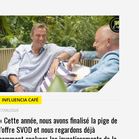
I
23/
Un
at
INFLUENCIA CAFÉ
27/06/2026
« Cette année, nous avons finalisé la pige de
l’offre SVOD et nous regardons déjà
comment analyser les investissements de la