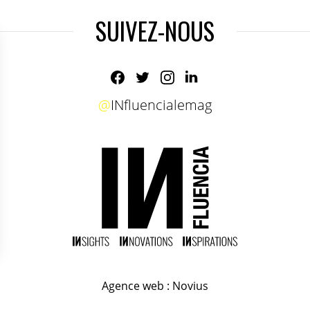
SUIVEZ-NOUS
@
INfluencialemag
Agence web
:
Novius