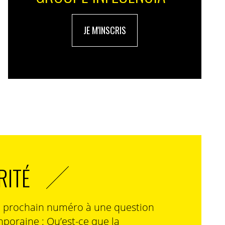
JE M'INSCRIS
RITÉ
n prochain numéro à une question
poraine : Qu’est-ce que la