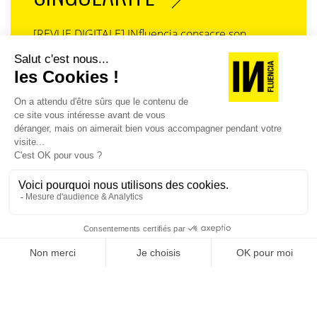
[REVUE DIGITALE] INfluencia consacre son
prochain numéro à une question devenue
centrale dans l’économie contemporaine : Qu’est-
ce que la singularité à l’heure de la
standardisation généralisée ? Ce numéro explore
la singularité là où elle est la plus mise à l’épreuve
: dans l’entreprise, dans la marque, dans les
organisations, dans les choix de gouvernance,
dans le rapport au pouvoir et à la technologie.
J'ACHÈTE LE NUMÉRO
JE M'ABONNE 1 AN - 4 NUM.