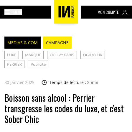
MENU
MON COMPTE
MEDIAS & COM
CAMPAGNE
LUXE
MARQUE
OGILVY PARIS
OGILVY UK
PERRIER
Publicité
30 janvier 2025
Temps de lecture : 2 min
Boisson sans alcool : Perrier
transgresse les codes du luxe, et c’est
Sober Chic