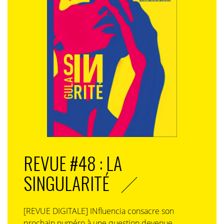
REVUE #48 : LA
SINGULARITÉ
[REVUE DIGITALE] INfluencia consacre son
prochain numéro à une question devenue