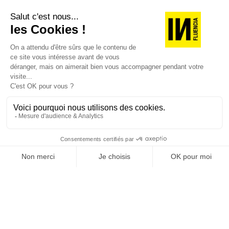
Je suis déjà abonné(e) :
je consulte la revue en
version digitale
SUIVEZ-NOUS
@
INfluencialemag