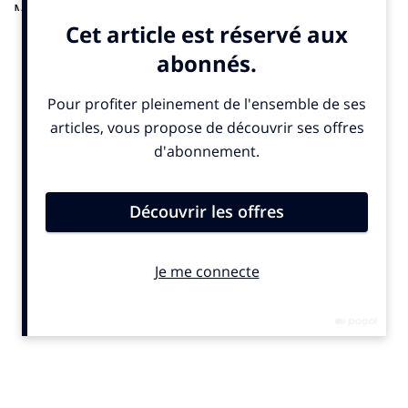
Mouton-Rothschild ou Lafitte Rothschild, place
désormais aux bulles et à Barons de Rothschild.
«Plutôt que de racheter une marque, la famille a décidé
de créer une maison éponyme, de taille modeste, mais
avec des produits très haut de gamme», explique
Frédéric Mairesse, directeur général. Un lancement
discret, sans com intempestive, sur le long terme, et
d’abord à l’international. Après l’ Australie, le Japon, l’
Allemagne et la Suisse en 2009, puis en 2010 l’ Asie, et
cette année l’ Italie, l’Espagne, la Belgique, la
Scandinavie, et la Russie, les trois cuvées Baron de
Rothschild (Brut, Blanc de Blanc et Rosé) s’attaquent
aujourd’hui à la France.
«Notre stratégie est de n’avoir que des circuits de
distribution prescripteurs et d’ être présents dans peu
d’endroits, à Paris, Bordeaux, sur la côte d’Azur et dans
la région Rhône Alpes. C’est l’une des conditions pour