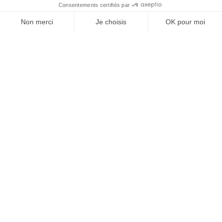
SUIVEZ-NOUS
@
INfluencialemag
Agence web
:
Novius