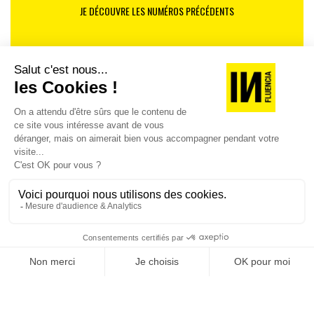
JE DÉCOUVRE LES NUMÉROS PRÉCÉDENTS
Je suis déjà abonné(e) :
je consulte la revue en
version digitale
SUIVEZ-NOUS
@
INfluencialemag