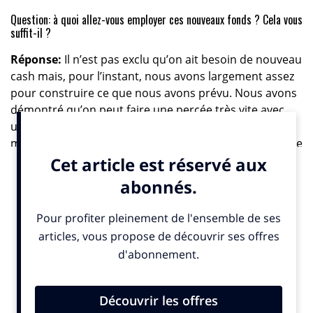
Question: à quoi allez-vous employer ces nouveaux fonds ? Cela vous
suffit-il ?
Réponse:
Il n’est pas exclu qu’on ait besoin de nouveau
cash mais, pour l’instant, nous avons largement assez
pour construire ce que nous avons prévu. Nous avons
démontré qu’on peut faire une percée très vite avec
une petite équipe. Nous venons de sortir un nouveau
modèle qui rivalise avec GPT 3.5 (le modèles de langage
qui fait tourner chatGPT, ndlr) et que nous avons fait
en six mois avec une équipe de quinze personnes.
Mais, avec cette levée de fonds, nous pouvons aller
beaucoup plus loin, avec des niveaux d’entraînement
plus élevés. Cette technologie nécessite beaucoup de
machines et donc beaucoup de capitaux.
Question: pourquoi vos fonds proviennent-ils surtout de groupes
américains ?