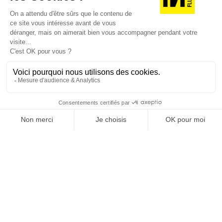
JE DÉCOUVRE LES NUMÉROS PRÉCÉDENTS
Je suis déjà abonné(e) :
je consulte la revue en
version digitale
SUIVEZ-NOUS
@
INfluencialemag