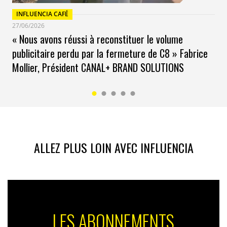
Mais, pour nous, la réglementation sur le copyright
suffit. Aujourd’hui, il y a dans ce texte quelques
INFLUENCIA CAFÉ
éléments sur l’obligation de transparence des jeux de
27/06/2026
données d’entraînement, qui sont assez peu détaillées.
« Nous avons réussi à reconstituer le volume
Nous allons travailler techniquement pour qu’elles
publicitaire perdu par la fermeture de C8 » Fabrice
soient plus précises et que l’on sache à quoi s’en tenir.
Mollier, Président CANAL+ BRAND SOLUTIONS
ALLEZ PLUS LOIN AVEC INFLUENCIA
LES ABONNEMENTS