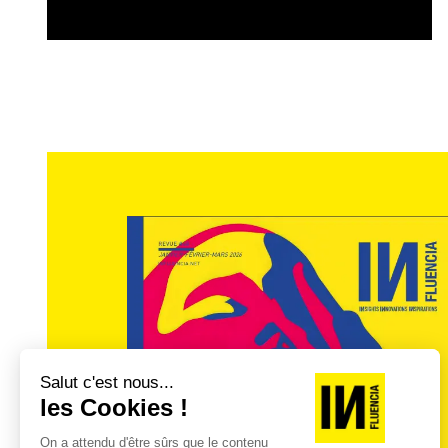
Parmi les médias les plus impactés par la 
la croissance sur 2021 (+8,2 % à 697 M€) 
adresse
(ISA) pointent à 490 M€ (+18 %).
«
distributeurs et la VPC avait déjà réduit le co
les stratégies de certains retailers et connaî
analyse Christine Robert.
Lidl premier annonceur et Renault leader sur
L’année 2021 a compté
64 882 annonceur
Ils étaient 32 631 à avoir communiqué en d
La
distribution
reste en tête des secteur
médias avec un périmètre élargi au paid s
la
banque-assurance
(8 %). L’
automobil
fouet l’évolution du secteur et se conte
retrouve la première place du podium d
affichent 36 % de part de marché.
Amazo
publicitaire (+55 %).