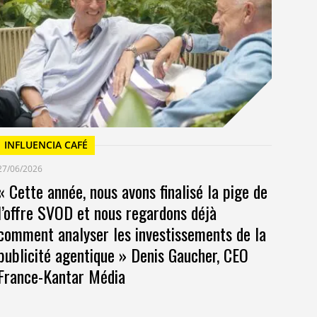
Un
at
INFLUENCIA CAFÉ
27/06/2026
« Cette année, nous avons finalisé la pige de
l’offre SVOD et nous regardons déjà
comment analyser les investissements de la
publicité agentique » Denis Gaucher, CEO
France-Kantar Média