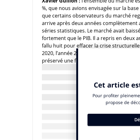
Xavier Guillon :
l’ensemble du marché est
%, que nous avions envisagée sur la base
que certains observateurs du marché reg
arrive après deux années complètement a
séries statistiques. Le marché avait baissé
fortement que le PIB. Il a repris en deux a
fallu huit pour effacer la crise structurel
2020, l’année 2021 a montré qu’il y avait
préservé une fringale de consommer et, c
avec leurs clients et de s’accrocher aux p
de l’économie française. La plupart des 
que les marchés vont se réorganiser et qu
IN : comment cela se traduit-il ?
X.G. :
les campagnes de positionnement s
mettent en avant les prix ou les promos.
sur la RSE. Ces messages plus riches et p
stratégies de communication qui sortent d
devient moins important. Les annonceurs 