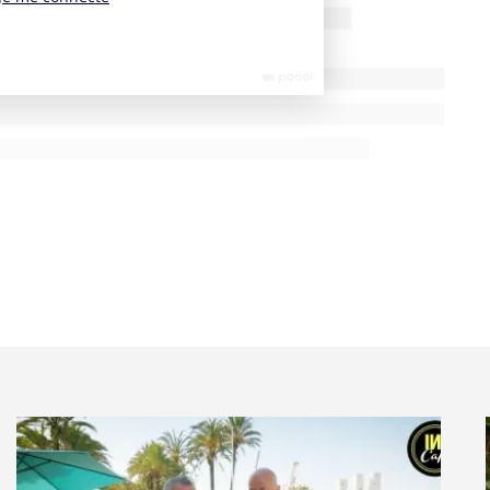
nte capacité de mémorisation et une valeur
otamment la PQN – qui peut aussi mobiliser une
 qui permet de passer des messages très qualitatifs…
er le bon environnement et le bon support. Les
de customiser l’environnement de communication et
médias. Après des années marquées par une économie
a communication par la valeur, qui était déjà en route
tement. C’est très vertueux ! Les annonceurs vont
es messages plus efficaces car la valeur se paie
’actualité internationale et de la guerre en Ukraine ?
act. L’un d’entre eux est paradoxalement plutôt
et les matières premières s’accroît, plus la crise
 la reconfiguration des modèles énergétiques. En
la notion de prévision sur le marché de la