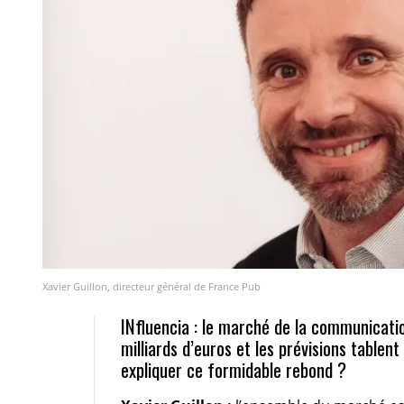
Xavier Guillon, directeur général de France Pub
INfluencia : le marché de la communicatio
milliards d’euros et les prévisions table
expliquer ce formidable rebond ?