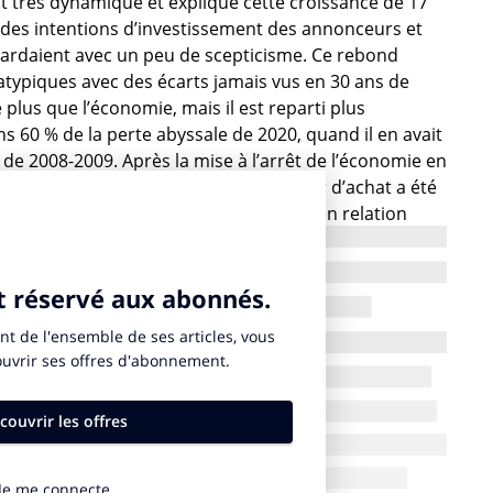
 très dynamique et explique cette croissance de 17
 des intentions d’investissement des annonceurs et
ardaient avec un peu de scepticisme. Ce rebond
typiques avec des écarts jamais vus en 30 ans de
 plus que l’économie, mais il est reparti plus
ns 60 % de la perte abyssale de 2020, quand il en avait
le de 2008-2009. Après la mise à l’arrêt de l’économie en
 chez les consommateurs dont le pouvoir d’achat a été
ôté marques, une volonté d’entrer en en relation
erspectives d’évolution à 10 ans sur la restructuration
annonceurs ont conscience que les lignes vont bouger,
’ils ont besoin de prendre la parole.
ont devenues plus importantes que celles qui
 On voit aussi une montée en puissance des discours
lus complexes impliquent d’avoir recours à des
es plans types. Le calcul exposition / coût contact
doivent jouer des médias longs et contextuels : par