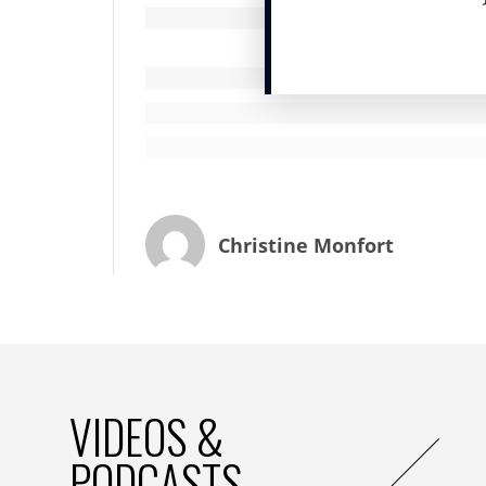
exemple la télé qui présente une importa
d’attention forte, la presse écrite – et n
importante audience digitale, l’affichage
Tous les médias ont la capacité à propos
agences médias doivent être en mesure 
travailler la succession des séquences 
de coût, la reconstruction du marché de l
depuis 2012-2013, va s’accélérer très for
communiquer moins en volume mais avec d
Christine Monfort
aujourd’hui par l’efficacité.
IN : quelle pourrait être l’importance de l
X.G. :
on peut envisager deux types d’imp
favorable car plus la tension sur l’énergie 
risque d’accentuer les relocalisations et
VIDEOS &
revanche, en cas de conflit plus général, 
communication perdrait tout son sens.
PODCASTS