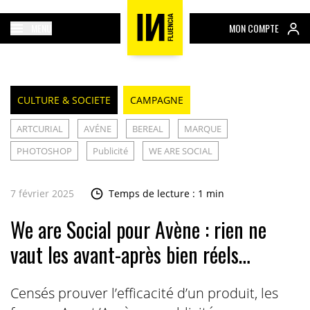
MENU
MON COMPTE
CULTURE & SOCIETE
CAMPAGNE
ARTCURIAL
AVÉNE
BEREAL
MARQUE
PHOTOSHOP
Publicité
WE ARE SOCIAL
7 février 2025
Temps de lecture : 1 min
We are Social pour Avène : rien ne
vaut les avant-après bien réels…
Censés prouver l’efficacité d’un produit, les