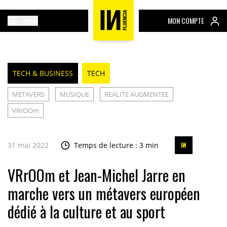
MENU
MON COMPTE
TECH & BUSINESS
TECH
METAVERS
MUSIQUE
REALITE AUGMENTEE
VRrOOm
31 mai 2022
Temps de lecture : 3 min
VRrOOm et Jean-Michel Jarre en
marche vers un métavers européen
dédié à la culture et au sport