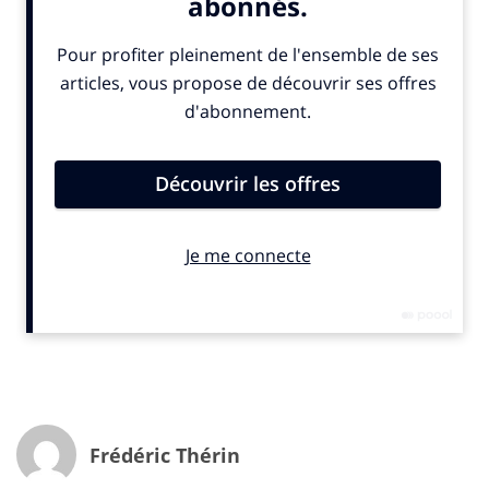
Des essais encourageants
L’artiste aux 85 millions de disques vendus et la jeune
pousse occitane ont déjà réalisé ensemble plusieurs
projets notamment en partenariat avec le Ministère de
la Culture en 2020 à l’occasion de la Fête de la Musique
ou encore avec la Ville de Paris en 2021 pour le concert
immersif
« Welcome to the Other Side »
qui a été suivi
par plus de 75 millions de spectateurs dans le monde.
Frédéric Thérin
Au mois de janvier dernier lors de l’
Hyper Weekend