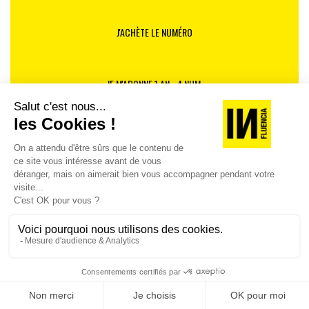
J'ACHÈTE LE NUMÉRO
JE M'ABONNE 1 AN - 4 NUM.
JE DÉCOUVRE LES NUMÉROS PRÉCÉDENTS
Je suis déjà abonné(e) :
je consulte la revue en
version digitale