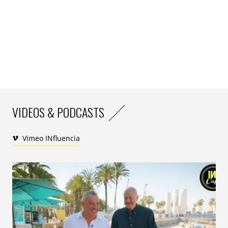
VIDEOS & PODCASTS
Vimeo INfluencia
«
Là où « Les Sentinelles » interroge les dérives du
progrès, Volvo propose une autre voie, celle d’une