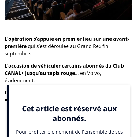
L’opération s’appuie en premier lieu sur une avant-
première
qui s’est déroulée au Grand Rex fin
septembre.
L’occasion de véhiculer certains abonnés du Club
CANAL+ jusqu’au tapis rouge
… en Volvo,
évidemment.
Clou du dispositif : une interview exclusive des
acteurs Pauline Etienne et Carl Malapa
à bord de la
Volvo EX90, diffusée dès le 20 octobre sur les réseaux
sociaux.