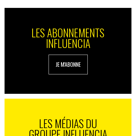
Notre insight :
En s’associant aux séries, les marques ne cherchent
LES ABONNEMENTS
pas qu’à gagner de la visibilité. Elle s’approprient aussi
INFLUENCIA
la valeur d’agrément de contenus de divertissement
,
totalement en phase avec la culture de la cible visée.
JE M'ABONNE
LES MÉDIAS DU
GROUPE INFLUENCIA