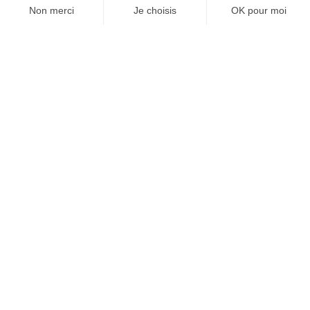
JE M'ABONNE 1 AN - 4 NUM.
JE DÉCOUVRE LES NUMÉROS PRÉCÉDENTS
Je suis déjà abonné(e) :
je consulte la revue en
version digitale
SUIVEZ-NOUS