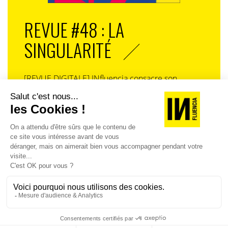
REVUE #48 : LA
SINGULARITÉ
[REVUE DIGITALE] INfluencia consacre son
prochain numéro à une question devenue
centrale dans l’économie contemporaine : Qu’est-
ce que la singularité à l’heure de la
standardisation généralisée ? Ce numéro explore
la singularité là où elle est la plus mise à l’épreuve
: dans l’entreprise, dans la marque, dans les
organisations, dans les choix de gouvernance,
dans le rapport au pouvoir et à la technologie.
J'ACHÈTE LE NUMÉRO