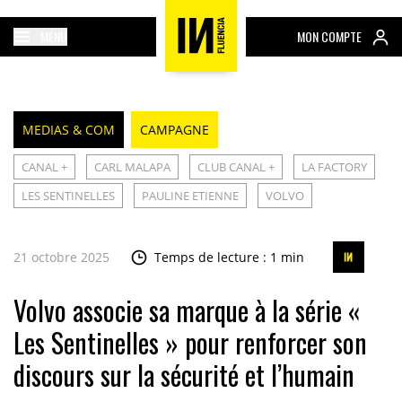
MENU
MON COMPTE
MEDIAS & COM
CAMPAGNE
CANAL +
CARL MALAPA
CLUB CANAL +
LA FACTORY
LES SENTINELLES
PAULINE ETIENNE
VOLVO
21 octobre 2025
Temps de lecture : 1 min
Volvo associe sa marque à la série «
Les Sentinelles » pour renforcer son
discours sur la sécurité et l’humain